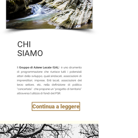
CHI
SIAMO
Il
Gruppo di Azione Locale
(
GAL
) è uno strumento
di programmazione che riunisce tutti i potenziali
attori dello sviluppo, quali sindacati, associazioni di
imprenditori, imprese, Enti locali, associazioni del
terzo settore, etc, nella definizione di politica
“concertata” che propone un “progetto di territorio”
attraverso l’utilizzo di fondi del PSR.
Continua a leggere
ATTIVITA'