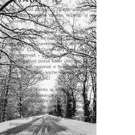
Nel periodo
2014-2020
Leader assume
una connotazione diversa rispetto al
passato.
L’approccio plurifondo allo sviluppo
prevede che il metodo Leader, in
questa programmazione altrimenti
definito CLLD (Community Led-Local
Development – Sviluppo Locale di tipo
partecipativo) possa esser utilizzato su
territori sub-regionali e finanziato, oltre
che dal FEASR, anche da altri fondi
Strutturali (fondi SIE).
Un riconoscimento al metodo bottom
up di grande rilevanza, ma è chiaro che,
stante le definizioni dei Regolamenti, la
declinazione tecnica di Leader
corrisponde all’operatività (e allo spazio
di azione) che il metodo assume nei
programmi.