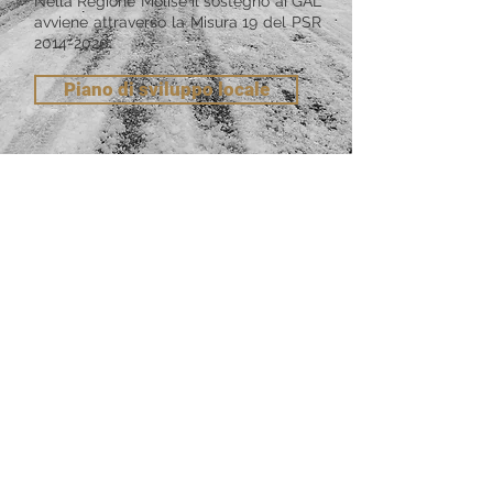
Nella Regione Molise il sostegno ai GAL
avviene attraverso la
Misura 19 del PSR
2014-2020
.
Piano di sviluppo locale
TERRIT
ORIO
L’area interessata dal piano di sviluppo
locale promosso dal
GAL ALTO
MOLISE
,
per il periodo di programmazione
2014-
2020
, comprende le aree montane della
provincia di Isernia per un totale di 607
chilometri quadrati.
In particolare i comuni che hanno aderito al
GAL e che ne costituiscono il territorio di
riferimento sono i seguenti: