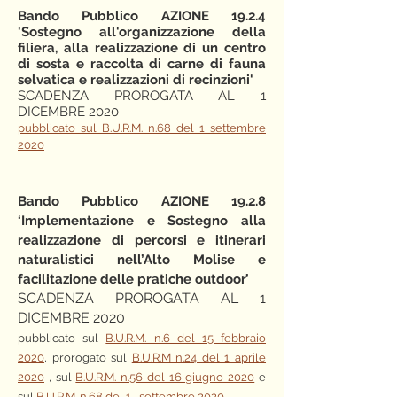
Bando Pubblico AZIONE 19.2.4
'Sostegno all'organizzazione della
filiera, alla realizzazione di un centro
di sosta e raccolta di carne di fauna
selvatica e realizzazioni di recinzioni'
SCADENZA PROROGATA AL 1
DICEMBRE 2020
pubblicato sul B.U.R.M. n.68 del 1 settembre
2020
Bando Pubblico AZIONE 19.2.8
‘Implementazione e Sostegno alla
realizzazione di percorsi e itinerari
naturalistici nell’Alto Molise e
facilitazione delle pratiche outdoor’
SCADENZA PROROGATA AL 1
DICEMBRE 2020
pubblicato sul
B.U.R.M. n.6 del 15 febbraio
2020
, prorogato sul
B.U.R.M n.24 del 1 aprile
2020
, sul
B.U.R.M. n.56 del 16 giugno 2020
e
sul
B.U.R.M. n.68 del 1 settembre 2020