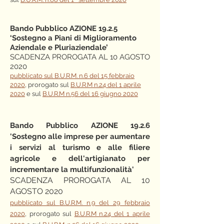
Bando Pubblico AZIONE 19.2.5
‘Sostegno a Piani di Miglioramento
Aziendale e Pluriaziendale’
SCADENZA PROROGATA AL 10 AGOSTO
2020
pubblicato sul
B.U.R.M. n.6 del 15 febbraio
2020
, prorogato sul
B.U.R.M n.24 del 1 aprile
2020
e sul
B.U.R.M n.56 del 16 giugno 2020
Bando Pubblico AZIONE 19.2.6
'Sostegno alle imprese per aumentare
i servizi al turismo e alle filiere
agricole e dell'artigianato per
incrementare la multifunzionalità'
SCADENZA PROROGATA AL 10
AGOSTO 2020
pubblicato sul
B.U.R.M. n.9 del 29 febbraio
2020
, prorogato sul
B.U.R.M n.24 del 1 aprile