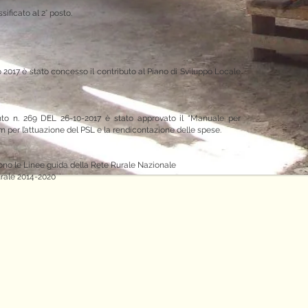
sificato al 2° posto.
2017 è stato concesso il contributo al Piano di Sviluppo Locale
nto n. 269 DEL 26-10-2017 è stato approvato il “Manuale per
per l’attuazione del PSL e la rendicontazione delle spese.
ono le Linee guida della Rete Rurale Nazionale
urale 2014-2020