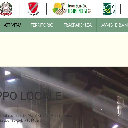
ATTIVITA'
TERRITORIO
TRASPARENZA
AVVISI E BAN
UPPO LOCALE
autovalutazione del PSL GAL Alto Molise- Anno 2020:
ALLEGATO
acia del PSL GAL Alto Molise