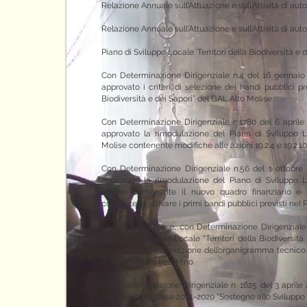
Relazione Annuale sull'Attuazione e sull'Attività di a
Relazione Annuale sull'Attuazione e sull'Attività di a
Piano di Sviluppo Locale 'Territori della Biodiversità e
Con
Determinazione Dirigenziale n.4 del 16 gennaio
approvato i criteri di selezione dei bandi pubblici pr
Biodiversità e dei Sapori” del GAL Alto Molise
.
Con
Determinazione Dirigenziale n.1780 del 6 aprile
approvato la rimodulazione del
Piano di Sviluppo L
Molise
contenente modifiche alle azioni 19.2.4 e 19.2.10
Con Determinazione Dirigenziale n.56 del 1 ottobre 2
approvato la rimodulazione del
Piano di Sviluppo L
Molise
contenente il nuovo quadro finanziario e l’
consente di attivare i primi bandi pubblici previsti nel 
La Regione Molise, con Determinazione Dirigenziale 
Piano di Sviluppo Locale “Territori della Biodiversit
finanziario e l’articolazione dell’organigramma tecnic
azioni previste nel Piano.
Con Determinazione Dirigenziale n. 1625 del 3 aprile 
19.4 del PSR Molise 2014-2020 “Sostegno allo Sviluppo