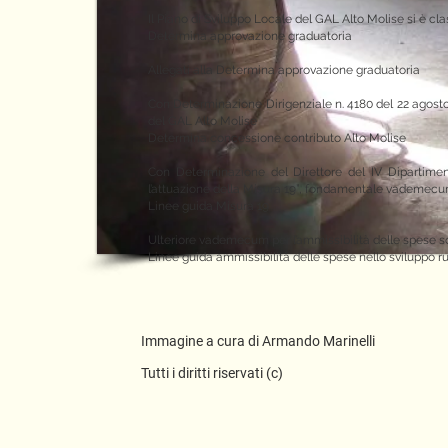
Il Piano di Sviluppo Locale del GAL Alto Molise si è clas
Determina approvazione graduatoria
Allegati alla Determina approvazione graduatoria
Con Determinazione Dirigenziale n. 4180 del 22 agosto 
del GAL Alto Molise
Determina concessione contributo Alto Molise
Con Determinazione del Direttore del IV Dipartime
l’attuazione della Misura 19”, fondamentale vademecum 
Linee guida Misura 19
Ulteriore vademecum per l’ammissibilità delle spese s
Linee guida ammissibilità delle spese nello sviluppo r
Immagine a cura di Armando Marinelli
Tutti i diritti riservati (c)