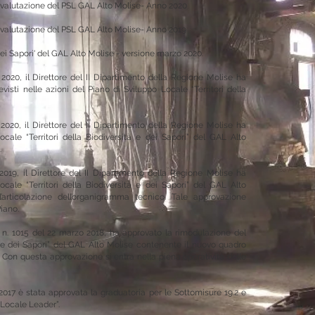
utovalutazione del PSL GAL Alto Molise- Anno 2020
utovalutazione del PSL GAL Alto Molise- Anno 2019
 dei Sapori' del GAL Alto Molise - versione marzo 2020.
 2020
, il Direttore del II Dipartimento della Regione Molise ha
evisti nelle azioni del
Piano di Sviluppo Locale “Territori della
 2020
, il Direttore del II Dipartimento della Regione Molise ha
ocale “Territori della Biodiversità e dei Sapori” del GAL Alto
.
019, il Direttore del II Dipartimento della Regione Molise ha
ocale “Territori della Biodiversità e dei Sapori” del GAL Alto
articolazione dell’organigramma tecnico. Tale approvazione
Piano.
n. 1015 del 22 marzo 2018, ha approvato la rimodulazione del
à e dei Sapori” del GAL Alto Molise
contenente il nuovo quadro
o. Con questa approvazione si entra nella piena operatività delle
2017 è stata approvata la graduatoria per le Sottomisure 19.2 e
 Locale Leader”.