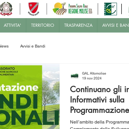
ATTIVITA'
TERRITORIO
TRASPARENZA
AVVISI E BAN
News
Avvisi e Bandi
GAL Altomolise
19 nov 2024
Continuano gli in
Informativi sulla
Programmazione
Complemento del
Nell’ambito della Programma
Complemento dello Sviluppo