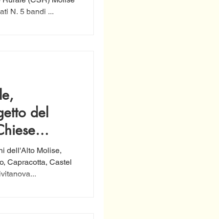
lise 2023-
2023-2027 sono stati pubblicati N. 5 bandi ...
le,
getto del
Chiese
i dell'Alto Molise,
, Capracotta, Castel
vitanova...