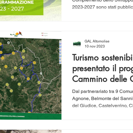
Rurale (CSR) Mo
2027
GAL Altomolise
10 nov 2023
Turismo sostenibi
presentato il pro
Cammino delle 
Campestri
Dal partnerariato tra 9 Comun
Agnone, Belmonte del Sannio
del Giudice, Castelverrino, Ci