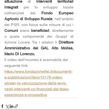
attuazione 
di 
interventi territoriali 
integrati 
per lo sviluppo locale 
cofinanziati dal 
Fondo Europeo 
Agricolo di Sviluppo Rurale
, nell’ambito 
dei PSR, con focus sulle misure di cui i 
Comuni 
siano 
beneficiari
, direttamente 
o quale componente dei Gruppi di 
Azione Locale. Tra i relatori il 
Direttore 
Amministrativo del GAL Alto Molise, 
Mario Di Lorenzo. 
Il video dell'incontro è scaricabile dal 
seguente link:
https://www.fondazioneifel.it/documenti-
e-pubblicazioni/item/10176-video-
sibater-la-valorizzazione-delle-terre-
negli-interventi-co-finanziati-dal-feasr-
esperienze-e-prospettive