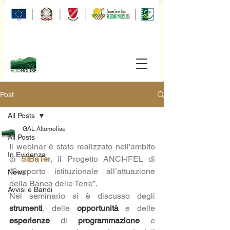
Post
All Posts
GAL Altomolise
All Posts
Il webinar è stato realizzato nell'ambito 
In Evidenza
di 
SIBaTer
, il Progetto ANCI-IFEL di 
“Supporto istituzionale all’attuazione 
News
della Banca delle Terre”. 
Avvisi e Bandi
Nel seminario si è discusso degli 
strumenti
, delle 
opportunità 
e delle 
esperienze 
di 
programmazione 
e 