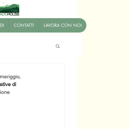
DI
CONTATTI
LAVORA CON NOI
meriggio, 
tive di 
sione 