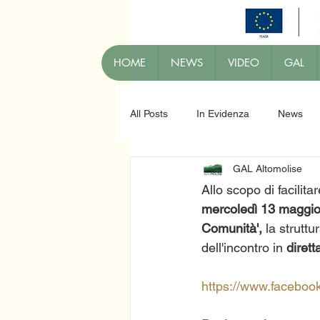
HOME
NEWS
VIDEO
GAL
All Posts
In Evidenza
News
GAL Altomolise
Allo scopo di facilit
mercoledì 13 maggi
Comunità',
 la strutt
dell'incontro in 
diret
https://www.faceboo