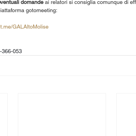
 eventuali domande
 ai relatori si consiglia comunque di ef
piattaforma gotomeeting:
et.me/GALAltoMolise
-366-053