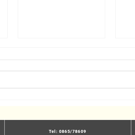
Turismo sostenibile, presentato
Event
il progetto del Cammino delle
Selv
Chiese Campestri
Tel: 0865/78609