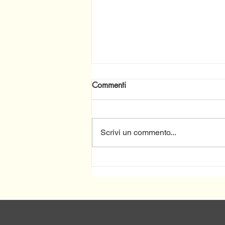
Commenti
Scrivi un commento...
Continuano gli incontri
Informativi sulla
Programmazione del
Complemento dello Sviluppo
Rurale (CSR) Molise 2023-
2027