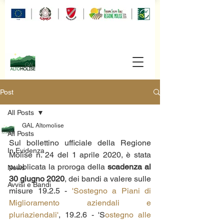
Post
All Posts
GAL Altomolise
All Posts
Sul bollettino ufficiale della Regione 
In Evidenza
Molise n. 24 del 1 aprile 2020, è stata 
pubblicata la proroga della 
scadenza al 
News
30 giugno 2020
, dei bandi a valere sulle 
Avvisi e Bandi
misure 19.2.5 - 
'Sostegno a Piani di 
Miglioramento aziendali e 
pluriaziendali'
, 19.2.6 - 
'S
ostegno alle 