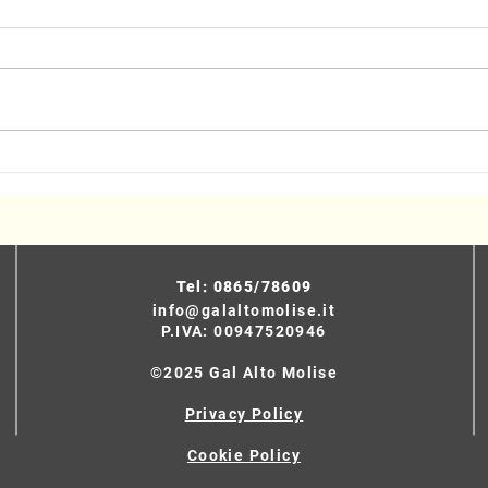
Turismo sostenibile, presentato
Event
il progetto del Cammino delle
Selv
Chiese Campestri
Tel: 0865/78609
info@galaltomolise.it
P.IVA: 00947520946
©2025 Gal Alto Molise
Privacy Policy
Cookie Policy