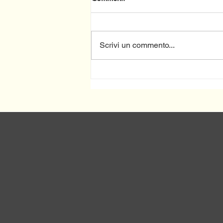
Scrivi un commento...
Continuano gli incontri
Informativi sulla
Programmazione del
Complemento dello Sviluppo
Rurale (CSR) Molise 2023-
2027