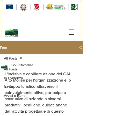
Post
All Posts
GAL Altomolise
All Posts
L'incisiva e capillare azione del GAL 
In Evidenza
Alto Molise per l'organizzazione e lo 
sviluppo turistico attraverso il 
News
coinvolgimento attivo, partecipe e 
Avvisi e Bandi
costruttivo di aziende e sistemi 
produttivi locali che, guidati anche 
dall'attività progettuale di questo 