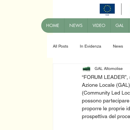
HOME
NEWS
VIDEO
GAL
All Posts
In Evidenza
News
GAL Altomolise
“FORUM LEADER”, nato
Azione Locale (GAL) 
(Community Led Local
possono partecipare e 
proporre le proprie id
prospettiva del pro