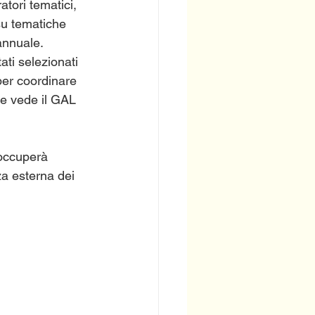
ori tematici, 
su tematiche 
annuale.
ti selezionati 
 per coordinare 
e vede il GAL 
 occuperà 
a esterna dei 