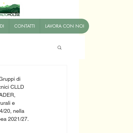
DI
CONTATTI
LAVORA CON NOI
Gruppi di 
cnici CLLD 
EADER, 
urali e 
4/20, nella 
pea 2021/27.