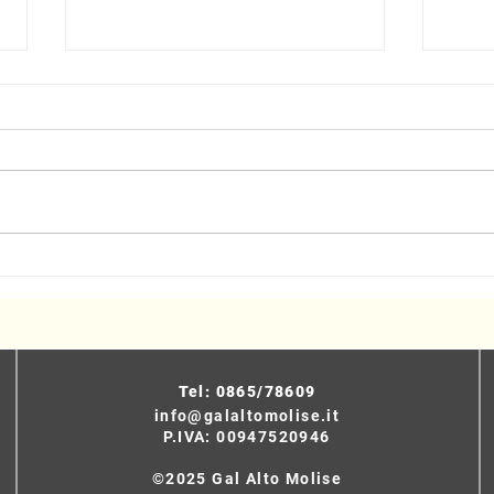
Turismo sostenibile, presentato
Event
il progetto del Cammino delle
Selv
Chiese Campestri
Tel: 0865/78609
info@galaltomolise.it
P.IVA: 00947520946
©2025 Gal Alto Molise