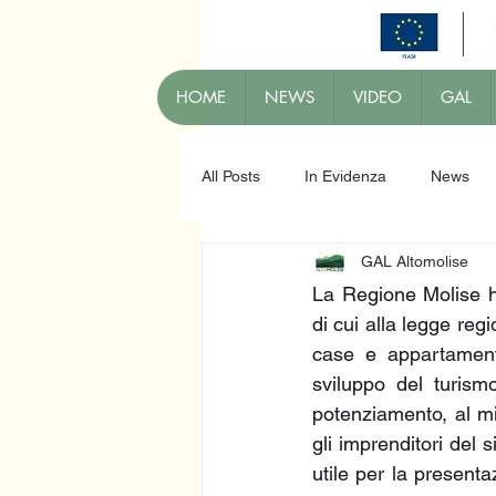
HOME
NEWS
VIDEO
GAL
All Posts
In Evidenza
News
GAL Altomolise
La Regione Molise ha
di cui alla legge regio
case e appartamenti
sviluppo del turismo
potenziamento, al migl
gli imprenditori del si
utile per la present