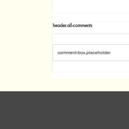
header.all-comments
comment-box.placeholder
Continuano gli incontri
Informativi sulla
Programmazione del
Complemento dello Sviluppo
Rurale (CSR) Molise 2023-
2027