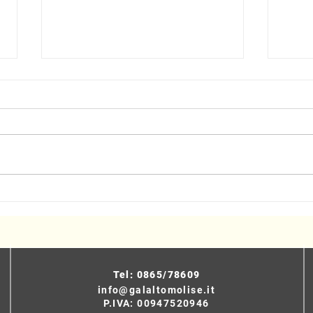
Turismo sostenibile, presentato
Event
il progetto del Cammino delle
Selv
Chiese Campestri
Tel: 0865/78609
info@galaltomolise.it
P.IVA: 00947520946