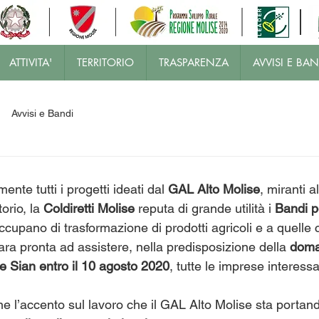
ATTIVITA'
TERRITORIO
TRASPARENZA
AVVISI E BAN
Avvisi e Bandi
ente tutti i progetti ideati dal 
GAL Alto Molise
, miranti a
orio, la 
Coldiretti Molise
 reputa di grande utilità i 
Bandi p
ccupano di trasformazione di prodotti agricoli e a quelle
iara pronta ad assistere, nella predisposizione della 
doma
le Sian entro il 10 agosto 2020
, tutte le imprese interessa
e l’accento sul lavoro che il GAL Alto Molise sta portan