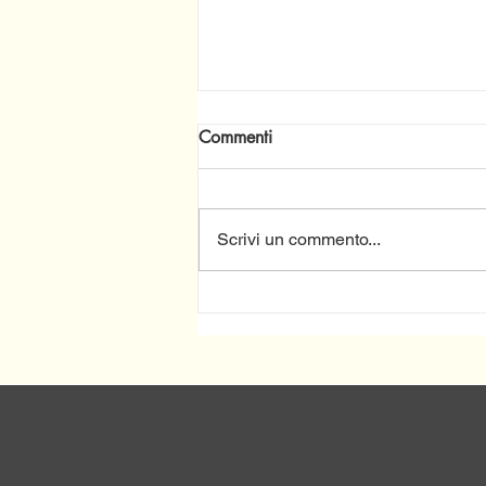
Commenti
Scrivi un commento...
Continuano gli incontri
Informativi sulla
Programmazione del
Complemento dello Sviluppo
Rurale (CSR) Molise 2023-
2027