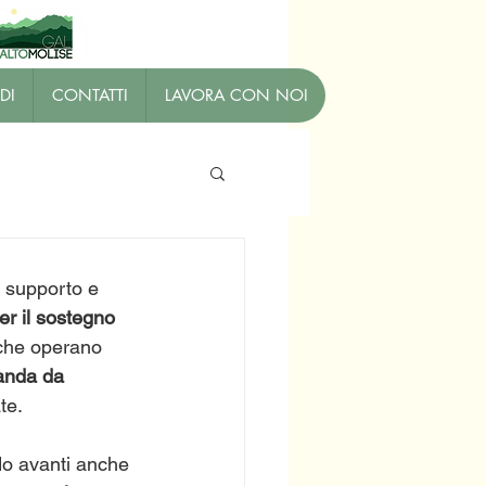
DI
CONTATTI
LAVORA CON NOI
l supporto e 
er il sostegno 
 che operano 
nda da 
te.
do avanti anche 