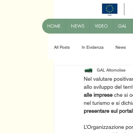
HOME
NEWS
VIDEO
GAL
All Posts
In Evidenza
News
GAL Altomolise
Nel valutare positivam
allo sviluppo del territ
alle imprese 
che si o
nel turismo e si dich
presentare sul porta
L’Organizzazione pon