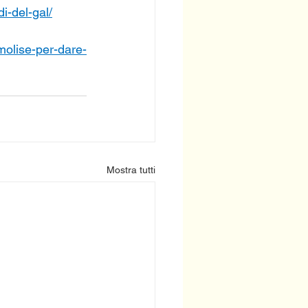
i-del-gal/
-molise-per-dare-
Mostra tutti