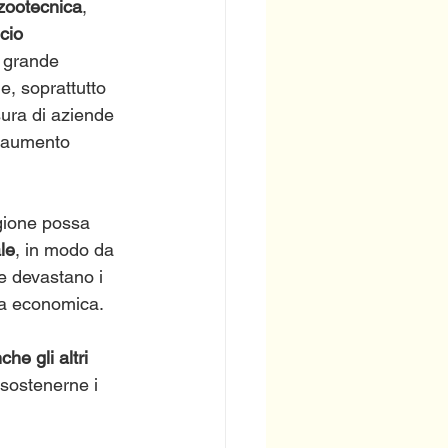
zootecnica
, 
cio 
l grande 
e, soprattutto 
ura di aziende 
 l’aumento 
egione possa 
ale
, in modo da 
e devastano i 
ita economica.
che gli altri 
a sostenerne i 