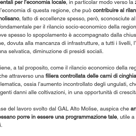
entali per l’economia locale
, in particolar modo verso la 
l’economia di questa regione, che può 
contribuire al rilan
molisano
, fatto di eccellenze spesso, però, sconosciute a
fondamentale per il rilancio socio-economico della region
dove spesso lo spopolamento è accompagnato dalla chius
, dovuta alla mancanza di infrastrutture, a tutti i livelli,
una selvatica, diminuzione di presidi sociali.
iene, a tal proposito, come il rilancio economico della r
che attraverso una 
filiera controllata delle carni di cinghi
ematica, ossia l’aumento incontrollato degli ungulati, ch
nti danni alle coltivazioni, in una opportunità di cresc
base del lavoro svolto dal GAL Alto Molise, auspica che 
an
ossano porre in essere una programmazione tale
, utile 
i.